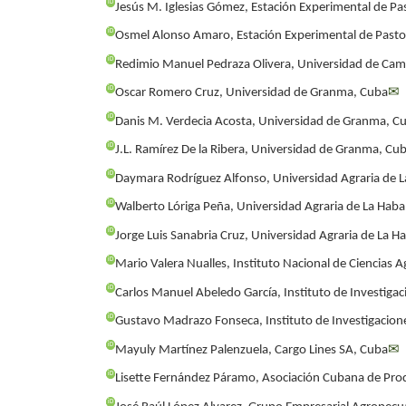
iD
Jesús M. Iglesias Gómez, Estación Experimental de Pa
iD
Osmel Alonso Amaro, Estación Experimental de Pastos
iD
Redimio Manuel Pedraza Olivera, Universidad de Ca
iD
Oscar Romero Cruz, Universidad de Granma, Cuba
✉
iD
Danis M. Verdecia Acosta, Universidad de Granma, C
iD
J.L. Ramírez De la Ribera, Universidad de Granma, Cu
iD
Daymara Rodríguez Alfonso, Universidad Agraria de 
iD
Walberto Lóriga Peña, Universidad Agraria de La Hab
iD
Jorge Luis Sanabria Cruz, Universidad Agraria de La 
iD
Mario Valera Nualles, Instituto Nacional de Ciencias A
iD
Carlos Manuel Abeledo García, Instituto de Investiga
iD
Gustavo Madrazo Fonseca, Instituto de Investigacion
iD
Mayuly Martínez Palenzuela, Cargo Lines SA, Cuba
✉
iD
Lisette Fernández Páramo, Asociación Cubana de Pro
iD