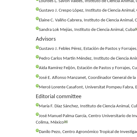
Lourdes L. Savón Valdés, Instituto de Ciencia Animal,
iD
Gustavo J. Crespo López, Instituto de Ciencia Animal,
iD
Elaine C. Valiño Cabrera, Instituto de Ciencia Animal,
iD
Sandra Lok Mejías, Instituto de Ciencia Animal, Cuba
Advisors
iD
Gustavo J. Febles Pérez, Estación de Pastos y Forraje
iD
Pedro Carlos Martín Méndez, Instituto de Ciencia An
iD
Aida Ramírez Feijón, Estación de Pastos y Forrajes, C
iD
José E. Alfonso Manzanet, Coordinador General de la
iD
Mercé Lorente Casafont, Universitat Pompeu Fabra, 
Editorial committee
iD
María F. Díaz Sánchez, Instituto de Ciencia Animal, C
iD
José Manuel Palma García, Centro Universitario de In
Colima, México
✉
iD
Danilo Pezo, Centro Agronómico Tropical de Investiga