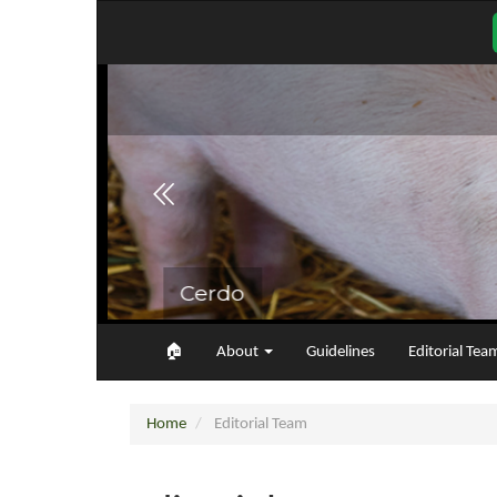
Main
Navigation
Main
Content
Sidebar
🏠︎
About
Guidelines
Editorial Tea
Home
Editorial Team