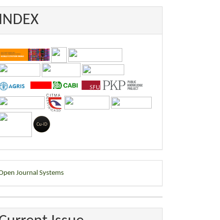
INDEX
eveloped
Open Journal Systems
y