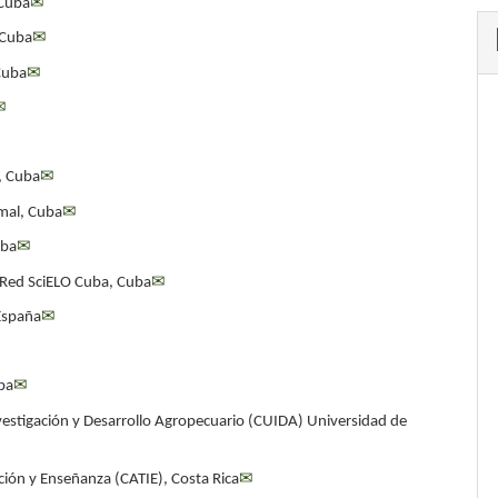
 Cuba
✉
 Cuba
✉
 Cuba
✉
✉
s, Cuba
✉
imal, Cuba
✉
uba
✉
 Red SciELO Cuba, Cuba
✉
España
✉
uba
✉
vestigación y Desarrollo Agropecuario (CUIDA) Universidad de
ción y Enseñanza (CATIE), Costa Rica
✉