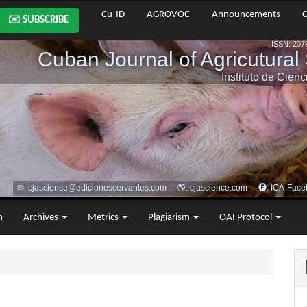
Cu-ID
AGROVOC
Announcements
C
✉️ SUBSCRIBE
m
Archives
Metrics
Plagiarism
OAI Protocol