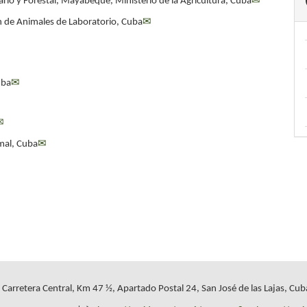
rio y Forestal, Mayabeque, Ministerio de la Agricultura, Cuba
✉
n de Animales de Laboratorio, Cuba
✉
uba
✉
✉
mal, Cuba
✉
, Carretera Central, Km 47 ½, Apartado Postal 24, San José de las Lajas, Cub