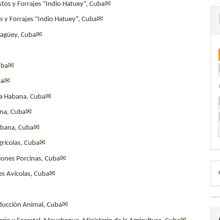
stos y Forrajes “Indio Hatuey”, Cuba
✉
 y Forrajes “Indio Hatuey”, Cuba
✉
magüey, Cuba
✉
uba
✉
ba
✉
La Habana, Cuba
✉
ana, Cuba
✉
Habana, Cuba
✉
grícolas, Cuba
✉
ciones Porcinas, Cuba
✉
D
es Avícolas, Cuba
✉
B
ducción Animal, Cuba
✉