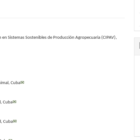
n en Sistemas Sostenibles de Producción Agropecuaria (CIPAV),
nimal, Cuba
✉
l, Cuba
✉
l, Cuba
✉