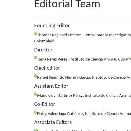
Editorial Team
Founding Editor
iD
Thomas Reginald Preston, Centro para la Investigació
Colombia
✉
Director
iD
Tania Pérez Pérez, Instituto de Ciencia Animal, Cuba
✉
Chief editor
iD
Rafael Segundo Herrera García, Instituto de Ciencia A
Assistant Editor
iD
Madeleidy Martínez Pérez, Instituto de Ciencia Anima
Co-Editor
iD
Daiky Valenciaga Gutiérrez, Instituto de Ciencia Anima
Associate Editors
iD