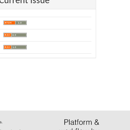
Current Issue
a.