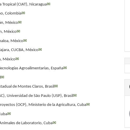
a Tropical (CIAT), Nicaragua
✉
ño, Colombia
✉
án, México
✉
án, México
✉
naloa, México
✉
lajara, CUCBA, México
✉
a, México
✉
 Tecnologías Agroalimentarias, España
✉
l
✉
tadual de Montes Claros, Brasil
✉
SC), Universidad de São Paulo (USP), Brasil
✉
royectos (OCP), Ministerio de la Agricultura, Cuba
✉
 Cuba
✉
 Animales de Laboratorio, Cuba
✉