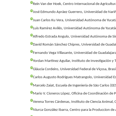
iD
Rein Van der Hoek, Centro Internacional de Agricultur
iD
José Edmundo Apráez Guerrero, Universidad de Nari
iD
Juan Carlos Ku Vera, Universidad Autónoma de Yucat
iD
Luis Ramírez Avilés, Universidad Autónoma de Yucat
iD
Alfredo Estrada Angulo, Universidad Autónoma de Si
iD
David Román Sánchez Chipres, Universidad de Guada
iD
Fernando Vega Villasante, Universidad de Guadalajar
iD
Yordan Martínez Aguilar, Instituto de Investigación y
iD
Gláucia Cordeiro, Universidad Federal de Viçosa, Brasi
iD
Carlos Augusto Rodrigues Matrangolo, Universidad Es
iD
Marcelo Zaiat, Escuela de Ingeniería de São Carlos (EE
iD
Mario V. Cisneros López, Oficina de Coordinación de P
iD
Verena Torres Cárdenas, Instituto de Ciencia Animal,
iD
Niurca González Ibarra, Centro para la Produccion de