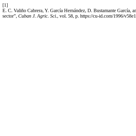
[1]
E. C. Valiño Cabrera, Y. García Hernández, D. Bustamante García, an
sector”,
Cuban J. Agric. Sci.
, vol. 58, p. https://cu-id.com/1996/v58e