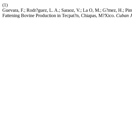
(1)
Guevara, F.; Rodr?guez, L. A.; Saraoz, V.; La O, M.; G?mez, H.; Pin
Fattening Bovine Production in Tecpat?n, Chiapas, M?Xico.
Cuban J.