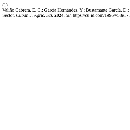
(1)
Valiño Cabrera, E. C.; García Hernández, Y.; Bustamante García, D.;
Sector.
Cuban J. Agric. Sci.
2024
,
58
, https://cu-id.com/1996/v58e17.